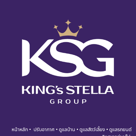
หน้าหลัก
•
ปรับอ​​​​​า​กาศ
•
ดูแ​​​ล​บ้า​น
•
ดูแล​สัตว์เลี้ยง
•
ดูแล​รถย​นต์