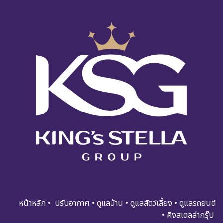
หน้าหลัก
•
ปรับอ​​​​​า​กาศ
•
ดูแ​​​ล​บ้า​น
•
ดูแล​สัตว์เลี้ยง
•
ดูแล​รถย​นต์
•
คิงสเตลล่ากรุ๊ป