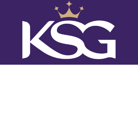
หน้าหลัก
•
ปรับอ​​​​​า​กาศ
•
ดูแ​​​ล​บ้า​น
•
ดูแล​สัตว์เลี้ยง
•
ดูแล​รถย​นต์
•
คิงสเตลล่ากรุ๊ป