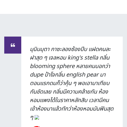
มุนินมุตา กาซะลองซ้องปีบ แฝดคนละ
ฝาสุด ๆ เจลหอม king's stella กลิ่น
blooming sphere หลายคนบอกว่า
dupe ป้าโจกลิ่น english pear มา
ตอนแรกดมก็ว่าคุ้น ๆ พอเอามาเทียบ
กันชัดเลย กลิ่นมีความคล้ายกัน ห้อง
หอมแพงได้ในราคาหลักสิบ เวลามีคน
เข้าห้องมาแล้วทักว่าห้องหอมมันฟินสุด
ๆ