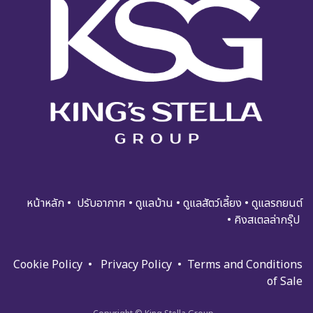
หน้าหลัก
•
ปรับอ​​​​​า​กาศ
•
ดูแ​​​ล​บ้า​น
•
ดูแล​สัตว์เลี้ยง
•
ดูแล​รถย​นต์
•
คิงสเตลล่ากรุ๊ป
Cookie Policy
•
Privacy Policy
•
Terms and Condi​tions
of Sale