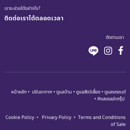
เราจะช่วยได้อย่างไร?
ติดต่อเราได้ตลอดเวลา
ติดตามเรา
หน้าหลัก
•
ปรับอ​​​​​า​กาศ
•
ดูแ​​​ล​บ้า​น
•
ดูแล​สัตว์เลี้ยง
•
ดูแล​รถย​นต์
•
คิงสเตลล่ากรุ๊ป
Cookie Policy
•
Privacy Policy
•
Terms and Condi​tions
of Sale