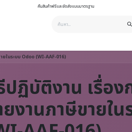
คืนสินค้าฟรีและจัดส่งแบบมาตรฐาน
าพ
ดูแลสัตว์เลี้ยง
ดูแลรถยนต์
คิงสเตลล่า กรุ๊ป
ติดต่อเรา
าษีขายในระบบ Odoo (WI-AAF-016)
ิธีปฏิบัติงาน เรื่อ
ายงานภาษีขายใน
WI-AAF-016)