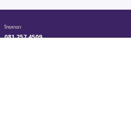
โทรหาเรา
081 257 4509
ส่งข้อความหาเรา
online@kingstella.com
เราจะช่วยได้อย่างไร?
ติดต่อเราได้ตลอดเวลา
ติดตามเรา