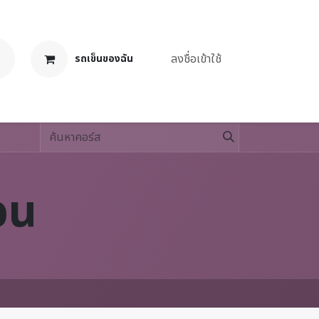
ลงชื่อเข้าใช้
รถเข็นของฉัน
งาน
ือน