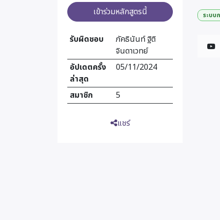
เข้าร่วมหลักสูตรนี้
ระบบก
รับผิดชอบ
ภัคธินันท์ ฐิติ
จินดาเวทย์
อัปเดตครั้ง
05/11/2024
ล่าสุด
สมาชิก
5
แชร์