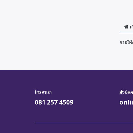
เก
การให
โทรหาเรา
ส่งข้อ
081 257 4509
onl