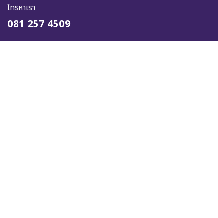
โทรหาเรา
081 257 4509
ส่งข้อความหาเรา
online@kingstella.com
เราจะช่วยได้อย่างไร?
ติดต่อเราได้ตลอดเวลา
ติดตามเรา