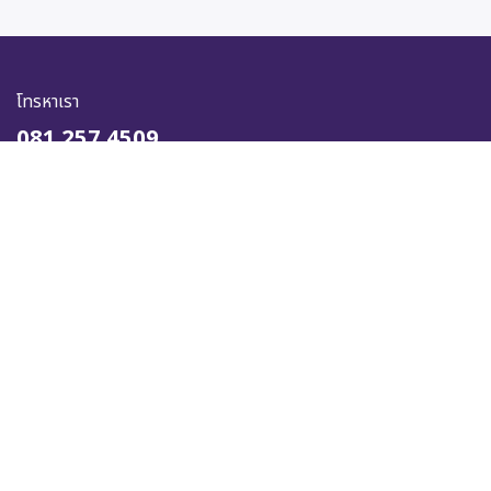
โทรหาเรา
081 257 4509
ส่งข้อความหาเรา
online@kingstella.com
เราจะช่วยได้อย่างไร?
ติดต่อเราได้ตลอดเวลา
ติดตามเรา