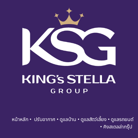
หน้าหลัก
•
ปรับอ​​​​​า​กาศ
•
ดูแ​​​ล​บ้า​น
•
ดูแล​สัตว์เลี้ยง
•
ดูแล​รถย​นต์
•
คิงสเตลล่ากรุ๊ป