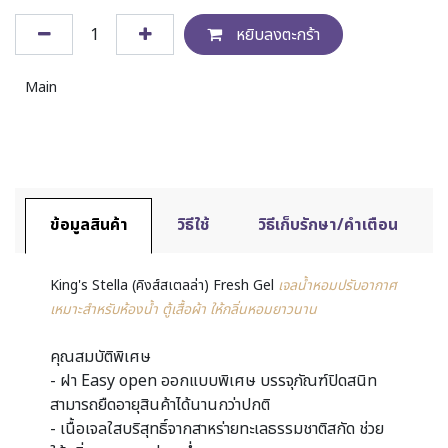
หยิบลงตะกร้า
Main
ข้อมูลสินค้า
วิธีใช้
วิธีเก็บรักษา/คำเตือน
King's Stella (คิงส์สเตลล่า) Fresh Gel
เจลน้ำหอมปรับอากาศ
เหมาะสำหรับห้องน้ำ ตู้เสื้อผ้า ให้กลิ่นหอมยาวนาน
คุณสมบัติพิเศษ
- ฝา Easy open ออกแบบพิเศษ บรรจุภัณฑ์ปิดสนิท
สามารถยืดอายุสินค้าได้นานกว่าปกติ
- เนื้อเจลใสบริสุทธิ์จากสาหร่ายทะเลธรรมชาติสกัด ช่วย