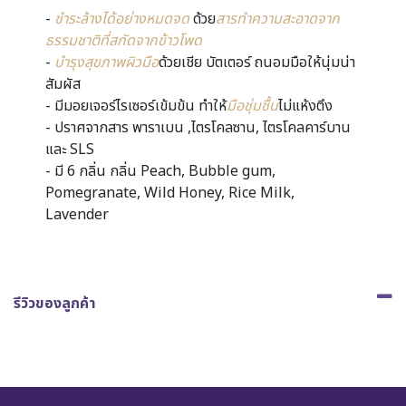
-
ชำระล้างได้อย่างหมดจด
ด้วย
สารทำความสะอาดจาก
ธรรมชาติที่สกัดจากข้าวโพด
-
บำรุงสุขภาพผิวมือ
ด้วยเชีย บัตเตอร์ ถนอมมือให้นุ่มน่า
สัมผัส
- มีมอยเจอร์ไรเซอร์เข้มข้น ทำให้
มือชุ่มชื้น
ไม่แห้งตึง
- ปราศจากสาร พาราเบน ,ไตรโคลซาน, ไตรโคลคาร์บาน
และ SLS
- มี 6 กลิ่น กลิ่น Peach, Bubble gum,
Pomegranate, Wild Honey, Rice Milk,
Lavender
รีวิวของลูกค้า