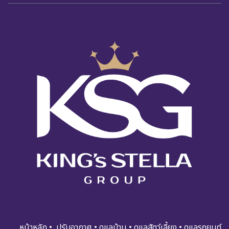
หน้าหลัก
•
ปรับอ​​​​​า​กาศ
•
ดูแ​​​ล​บ้า​น
•
ดูแล​สัตว์เลี้ยง
•
ดูแล​รถย​นต์