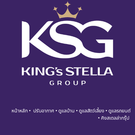
หน้าหลัก
•
ปรับอ​​​​​า​กาศ
•
ดูแ​​​ล​บ้า​น
•
ดูแล​สัตว์เลี้ยง
•
ดูแล​รถย​นต์
•
คิงสเตลล่ากรุ๊ป