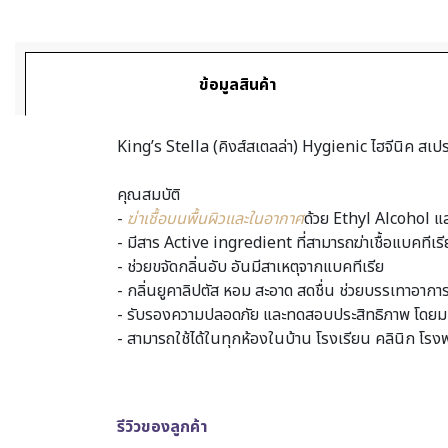
ข้อมูลสินค้า
King’s Stella (คิงส์สเตลล่า) Hygienic ไฮจีนิค สเป
คุณสมบัติ
-
ฆ่าเชื้อบนพื้นผิวและในอากาศ
ด้วย Ethyl Alcohol แล
- มีสาร Active ingredient ที่สามารถฆ่าเชื้อแบคท
- ช่วยขจัดกลิ่นอับ อันมีสาเหตุจากแบคทีเรีย
- กลิ่นยูคาลิปตัส หอม สะอาด สดชื่น ช่วยบรรเทาอากา
- รับรองความปลอดภัย และทดสอบประสิทธิภาพ โดยมหา
- สามารถใช้ได้ในทุกห้องในบ้าน โรงเรียน คลินิก โร
รีวิวของลูกค้า