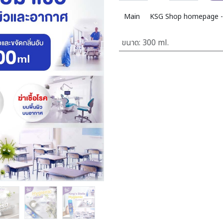
Main
KSG Shop homepage -
ขนาด
:
300 ml.