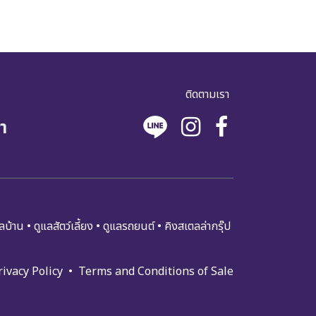
ติดตามเรา
า
​​ล​บ้า​น
•
ดูแล​สัตว์เลี้ยง
•
ดูแล​รถย​นต์
•
คิงสเตลล่ากรุ๊ป
rivacy Policy
•
Terms and Condi​tions of Sale