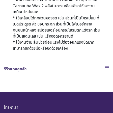
* ผสมซิลิโคนแว็กซ์ Silicone Wax และ คาร์นูบาแว็กซ์
Carnauba Wax 2 พลังในการเคลือบสีรถให้เงางาม
เหมือนใหม่เสมอ
* ใช้เคลือบได้ทุกส่วนของรถ เช่น ส่วนที่เป็นโครเมี่ยม ที่
เปิดประตูรถ คิ้ว ขอบกระจก ส่วนที่เป็นไฟเบอร์กลาส
กันชนหน้าหลัง สปอยเลอร์ อุปกรณ์เสริมตกแต่งรถ ส่วน
ที่เป็นสเตนเลส เช่น แร็คจอดจักรยานต์
* ใช้งานง่าย ลื่นช่วยผ่อนแรงไม่ต้องออกแรงขัดมาก
สามารถขัดด้วยมือหรือขัดด้วยเครื่อง
รีวิวของลูกค้า
โทรหาเรา