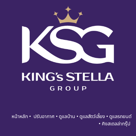
หน้าหลัก
•
ปรับอ​​​​​า​กาศ
•
ดูแ​​​ล​บ้า​น
•
ดูแล​สัตว์เลี้ยง
•
ดูแล​รถย​นต์
•
คิงสเตลล่ากรุ๊ป