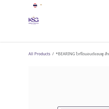
Skip to Content
หน้าหลัก
ปรับอากาศ
ดูแลบ้าน
ดูแลสุขภ
All Products
*BEARING ไวท์ไดมอนด์แชมพู สำห