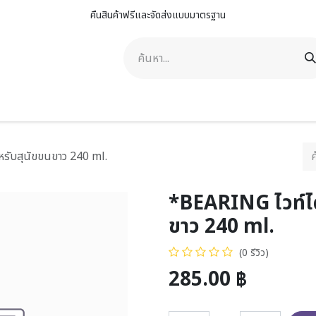
คืนสินค้าฟรีและจัดส่งแบบมาตรฐาน
าพ
ดูแลสัตว์เลี้ยง
ดูแลรถยนต์
คิงสเตลล่า กรุ๊ป
ติดต่อเรา
รับสุนัขขนขาว 240 ml.
*BEARING ไวท์ได
ขาว 240 ml.
(0 รีวิว)
285.00
฿