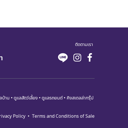
ติดตามเรา
า
​​ล​บ้า​น
•
ดูแล​สัตว์เลี้ยง
•
ดูแล​รถย​นต์
•
คิงสเตลล่ากรุ๊ป
rivacy Policy
•
Terms and Condi​tions of Sale