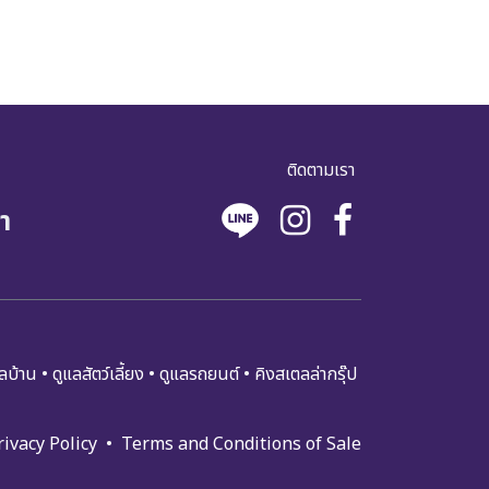
ติดตามเรา
า
​​ล​บ้า​น
•
ดูแล​สัตว์เลี้ยง
•
ดูแล​รถย​นต์
•
คิงสเตลล่ากรุ๊ป
rivacy Policy
•
Terms and Condi​tions of Sale