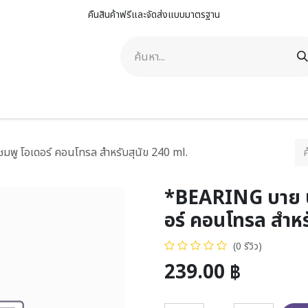
คืนสินค้าฟรีและจัดส่งแบบมาตรฐาน
าพ
ดูแลสัตว์เลี้ยง
ดูแลรถยนต์
คิงสเตลล่า กรุ๊ป
ติดต่อเรา
ู โอเดอร์ คอนโทรล สำหรับสุนัข 240 ml.
*BEARING บาย บ
อร์ คอนโทรล สำหร
(0 รีวิว)
239.00
฿