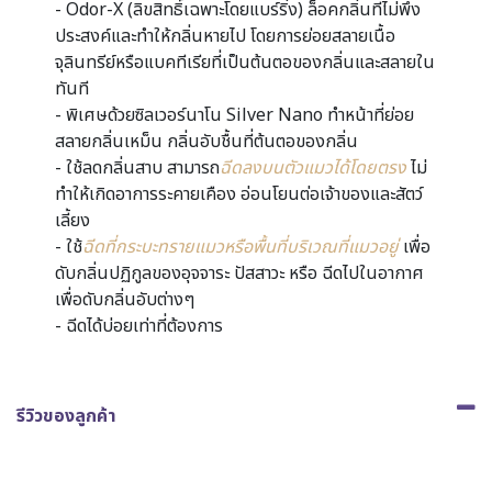
- Odor-X (ลิขสิทธิ์เฉพาะโดยแบร์ริ่ง) ล็อคกลิ่นที่ไม่พึง
ประสงค์และทำให้กลิ่นหายไป โดยการย่อยสลายเนื้อ
จุลินทรีย์หรือแบคทีเรียที่เป็นต้นตอของกลิ่นและสลายใน
ทันที
- พิเศษด้วยซิลเวอร์นาโน Silver Nano ทำหน้าที่ย่อย
สลายกลิ่นเหม็น กลิ่นอับชื้นที่ต้นตอของกลิ่น
- ใช้ลดกลิ่นสาบ สามารถ
ฉีดลงบนตัวแมวได้โดยตรง
ไม่
ทำให้เกิดอาการระคายเคือง อ่อนโยนต่อเจ้าของและสัตว์
เลี้ยง
- ใช้
ฉีดที่กระบะทรายแมวหรือพื้นที่บริเวณที่แมวอยู่
เพื่อ
ดับกลิ่นปฏิกูลของอุจจาระ ปัสสาวะ หรือ ฉีดไปในอากาศ
เพื่อดับกลิ่นอับต่างๆ
- ฉีดได้บ่อยเท่าที่ต้องการ
รีวิวของลูกค้า