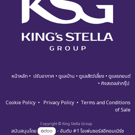
หน้าหลัก
•
ปรับอ​​​​​า​กาศ
•
ดูแ​​​ล​บ้า​น
•
ดูแล​สัตว์เลี้ยง
•
ดูแล​รถย​นต์
•
คิงสเตลล่ากรุ๊ป
Cookie Policy
•
Privacy Policy
•
Terms and Condi​tions
of Sale
Copyright © King Stella Group
สนับสนุนโดย
- อันดับ #1
โอเพ่นซอร์สอีคอมเมิร์ซ