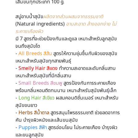
เส้นขนทุกประเภท 100 g.
สบู่อาบน้ำสุนัข
ผลิตจากส่วนผสมจากธรรมชาติ
(Natural ingredients)
อาบสะอาด ล้างออกง่าย ไม่
ระคายเคืองผิว
มี 7 สูตรที่จะช่วยป้องกันและดูแล เหมาะสำหรับลูกสุนัข
จนถึงสุนัขโต
-
All Breeds สีส้ม
สูตรให้ความชุ่มชื้นกับผิวของสุนัข
เหมาะสำหรับสุนัขทุกสายพันธุ์
-
Smelly Hair สีแดง
ทำความสะอาดและดับกลิ่นสาบ
เหมาะสำหรับสุนัขที่มีกลิ่นสาบ
-
Small Breeds สีชมพู
สูตรป้องกันการระคายเคือง
พร้อมกลิ่นหอมติดทนนาน เหมาะสำหรับสุนัขพันธุ์เล็ก
-
Long Hair สีเขียว
ผสมคอนดิชั่นเนอร์ เหมาะสำหรับ
สุนัขขนยาว
-
Herbs สีน้ำตาล
สูตรสมุนไพรธรรมชาติ ช่วยลดอาการ
คัน บำรุงผิวหนังและเส้นขนสุนัข
-
Puppies สีฟ้า
สูตรอ่อนโยน ไม่ระคายเคือง บำรุงผิว
และขนลูกสุนัข