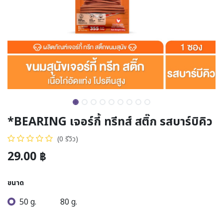
*BEARING เจอร์กี้ ทรีทส์ สติ๊ก รสบาร์บิคิว
(0 รีวิว)
29.00
฿
ขนาด
50 g.
80 g.