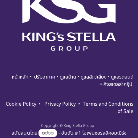
หน้าหลัก
•
ปรับอ​​​​​า​กาศ
•
ดูแ​​​ล​บ้า​น
•
ดูแล​สัตว์เลี้ยง
•
ดูแล​รถย​นต์
•
คิงสเตลล่ากรุ๊ป
Cookie Policy
•
Privacy Policy
•
Terms and Condi​tions
of Sale
Copyright © King Stella Group
สนับสนุนโดย
- อันดับ #1
โอเพ่นซอร์สอีคอมเมิร์ซ