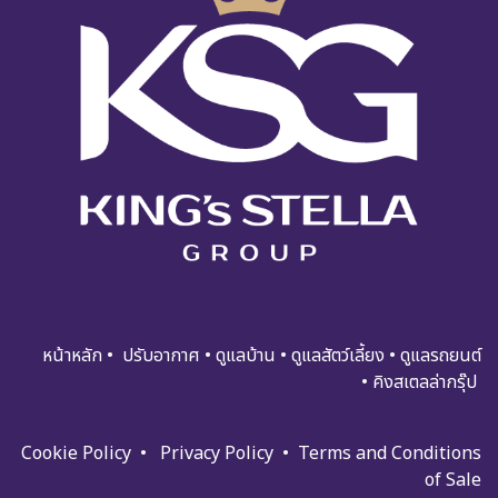
หน้าหลัก
•
ปรับอ​​​​​า​กาศ
•
ดูแ​​​ล​บ้า​น
•
ดูแล​สัตว์เลี้ยง
•
ดูแล​รถย​นต์
•
คิงสเตลล่ากรุ๊ป
Cookie Policy
•
Privacy Policy
•
Terms and Condi​tions
of Sale